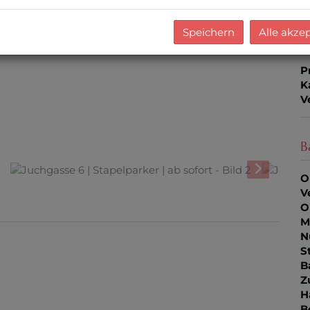
U
m
Speichern
Alle akze
P
K
V
B
O
V
O
M
N
S
B
Z
H
B