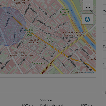
V
N
T
N
Tiles ©
basemap.at
Sonstige
500 m
Geldautomat
500 m