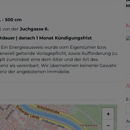
M
L - 500 cm
K
t von der
Juchgasse 6.
etdauer | danach 1 Monat Kündigungsfrist
 Ein Energieausweis wurde vom Eigentümer bzw.
enerell geltende Vorlagepflicht, sowie Aufforderung zu
gilt zumindest eine dem Alter und der Art des
nz als vereinbart. Wir übernehmen keinerlei Gewähr
zienz der angebotenen Immobilie.
A
E
+
A
−