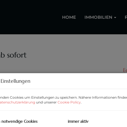
HOME
IMMOBILIEN
ab sofort
E
Einstellungen
M
nden Cookies um Einstellungen zu speichern. Nähere Informationen finden
P
atenschutzerklärung
und unserer
Cookie Policy
.
G
h notwendige Cookies
immer aktiv
M