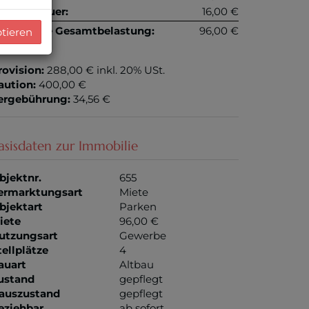
msatzsteuer:
16,00 €
onatliche Gesamtbelastung:
96,00 €
ptieren
rovision:
288,00 € inkl. 20% USt.
aution:
400,00 €
ergebührung:
34,56 €
asisdaten zur Immobilie
bjektnr.
655
ermarktungsart
Miete
bjektart
Parken
iete
96,00 €
utzungsart
Gewerbe
tellplätze
4
auart
Altbau
ustand
gepflegt
auszustand
gepflegt
eziehbar
ab sofort