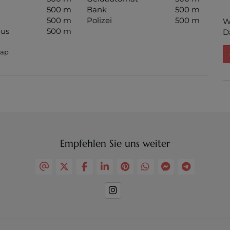
500 m
Bank
500 m
500 m
Polizei
500 m
W
us
500 m
D
Map
Empfehlen Sie uns weiter