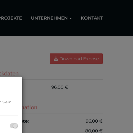
PROJEKTE
UNTERNEHMEN
KONTAKT
Download Expose
ckdaten
iete
96,00 €
 Sie in
reisinformation
esamtmiete:
96,00 €
iete:
80,00 €