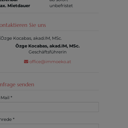
ax. Mietdauer
unbefristet
ontaktieren Sie uns
Özge Kocabas, akad.IM, MSc.
Geschäftsführerin
office@immoeko.at
nfrage senden
-Mail
nrede