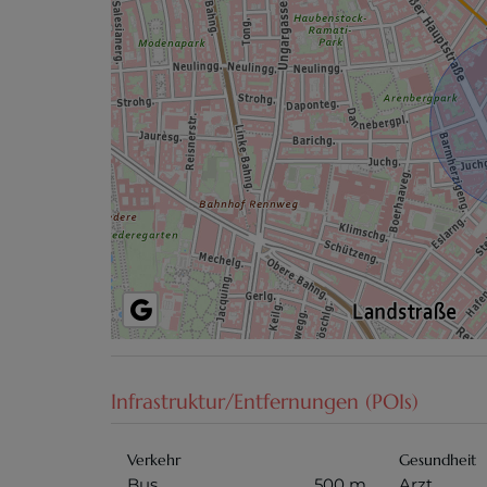
Infrastruktur/Entfernungen (POIs)
Verkehr
Gesundheit
Bus
500 m
Arzt